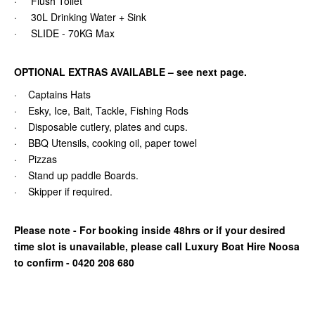
· Flush Toilet
· 30L Drinking Water + Sink
· SLIDE - 70KG Max
OPTIONAL EXTRAS AVAILABLE – see next page.
· Captains Hats
· Esky, Ice, Bait, Tackle, Fishing Rods
· Disposable cutlery, plates and cups.
· BBQ Utensils, cooking oil, paper towel
· Pizzas
· Stand up paddle Boards.
· Skipper if required.
Please note - For booking inside 48hrs or if your desired
time slot is unavailable, please call Luxury Boat Hire Noosa
to confirm - 0420 208 680